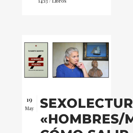
14:13 /
Libros
19
SEXOLECTUR
May
«HOMBRES/M