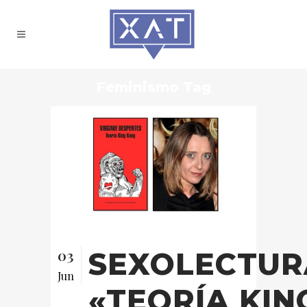
Feminismo Tag
03
SEXOLECTUR
Jun
«TEORÍA KIN