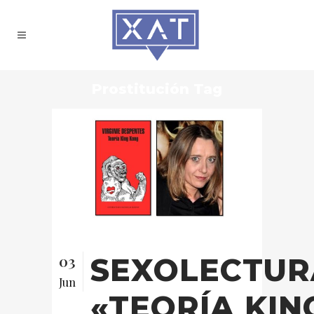
Prostitución Tag
03
SEXOLECTUR
Jun
«TEORÍA KIN