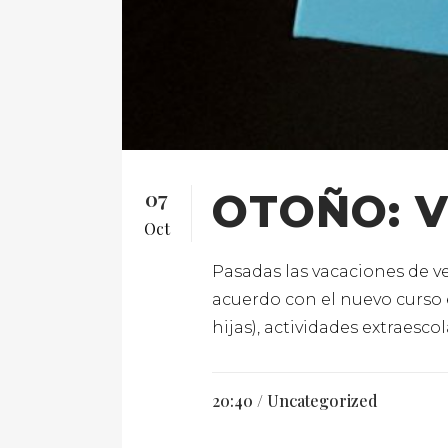
07
OTOÑO: V
Oct
Pasadas las vacaciones de v
acuerdo con el nuevo curso es
hijas), actividades extraescol
20:40 /
Uncategorized