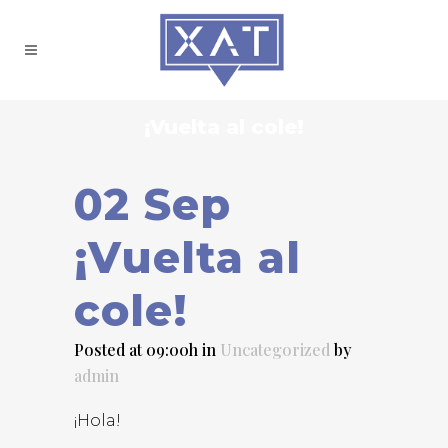
¡Vuelta al cole!
02 Sep
¡Vuelta al
cole!
Posted at 09:00h
in
Uncategorized
by
admin
¡Hola!