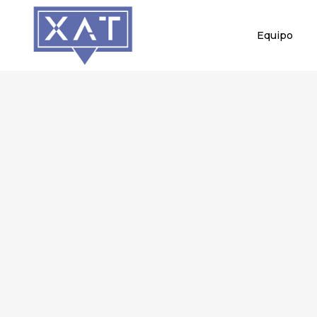
Equipo