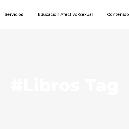
Servicios
Educación Afectivo-Sexual
Contenido
#Libros Tag